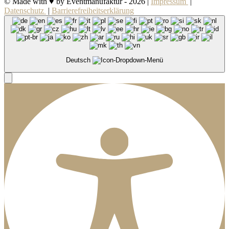
© Made with ♥ by Eventmanufaktur -
2026 |
Impressum
|
Datenschutz
|
Barrierefreiheitserklärung
Deutsch