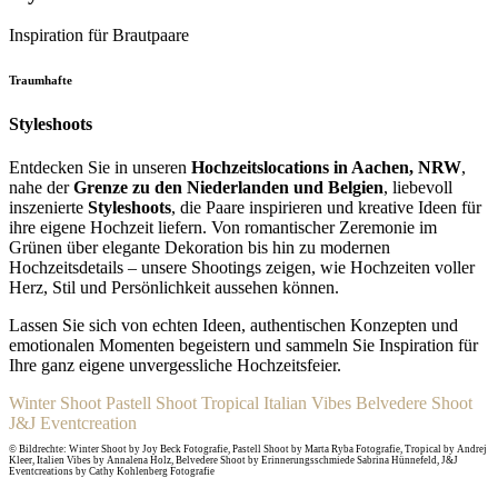
Inspiration für Brautpaare
Traumhafte
Styleshoots
Entdecken Sie in unseren
Hochzeitslocations in Aachen, NRW
,
nahe der
Grenze zu den Niederlanden und Belgien
, liebevoll
inszenierte
Styleshoots
, die Paare inspirieren und kreative Ideen für
ihre eigene Hochzeit liefern. Von romantischer Zeremonie im
Grünen über elegante Dekoration bis hin zu modernen
Hochzeitsdetails – unsere Shootings zeigen, wie Hochzeiten voller
Herz, Stil und Persönlichkeit aussehen können.
Lassen Sie sich von echten Ideen, authentischen Konzepten und
emotionalen Momenten begeistern und sammeln Sie Inspiration für
Ihre ganz eigene unvergessliche Hochzeitsfeier.
Winter Shoot
Pastell Shoot
Tropical
Italian Vibes
Belvedere Shoot
J&J Eventcreation
© Bildrechte: Winter Shoot by Joy Beck Fotografie, Pastell Shoot by Marta Ryba Fotografie, Tropical by Andrej
Kleer, Italien Vibes by Annalena Holz, Belvedere Shoot by Erinnerungsschmiede Sabrina Hünnefeld, J&J
Eventcreations by Cathy Kohlenberg Fotografie